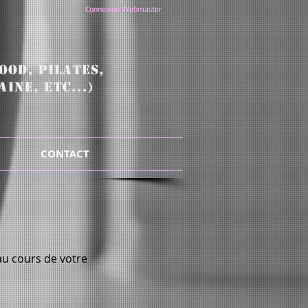
Connexion Webmaster
OOD, pilates,
INE, ETC...)
CONTACT
u cours de votre 