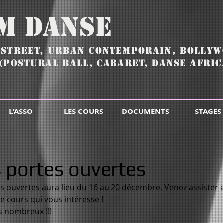
.M Danse
,
Street, URBAN CONTEMPORAIN,
BOLLYW
(POSTURAL BALL, CABARET, DANSE AFRICA
L'ASSO
LES COURS
DOCUMENTS
STAGES
 portes ouvertes
 ouvertes aura lieu du 16 au 20 décembre. Venez assister a
e cours qui vous intéresse !
 nombreux !!!