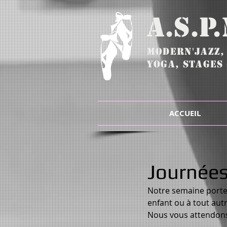
A.S.P
Modern'Jazz
YOGA, STAGES 
ACCUEIL
Journées
Notre semaine portes
enfant ou à tout autr
Nous vous attendons