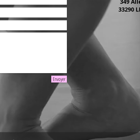
349 Al
33290 
Envoyer