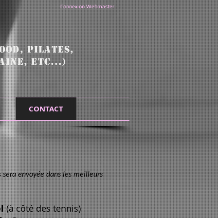
Connexion Webmaster
OOD, pilates,
INE, ETC...)
CONTACT
 sera envoyée dans les meilleurs
l
(à côté des tennis)