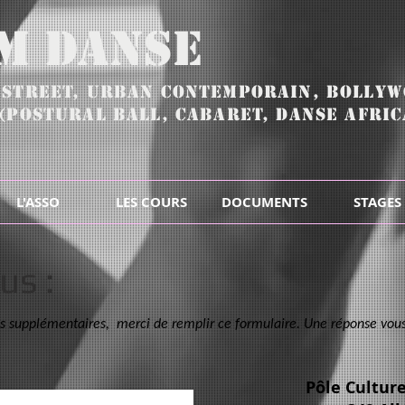
.M Danse
,
Street, URBAN CONTEMPORAIN,
BOLLYW
(POSTURAL BALL, CABARET, DANSE AFRICA
L'ASSO
LES COURS
DOCUMENTS
STAGES
us :
ns supplémentaires, merci de remplir ce formulaire. Une réponse vous
Pôle Culture