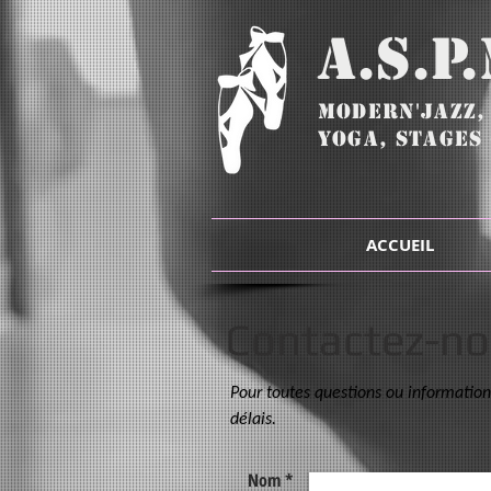
A.S.P
Modern'Jazz
YOGA, STAGES 
ACCUEIL
Contactez-no
Pour toutes questions ou informatio
délais.
Nom *