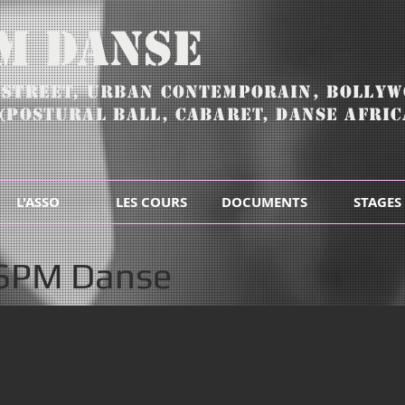
.M Danse
,
Street, URBAN CONTEMPORAIN,
BOLLYW
(POSTURAL BALL, CABARET, DANSE AFRICA
L'ASSO
LES COURS
DOCUMENTS
STAGES
ASPM Danse