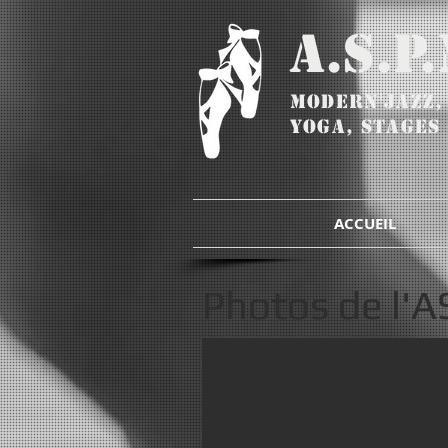
A.S.P
Modern'Jazz
YOGA, STAGES 
ACCUEIL
Photos de l'