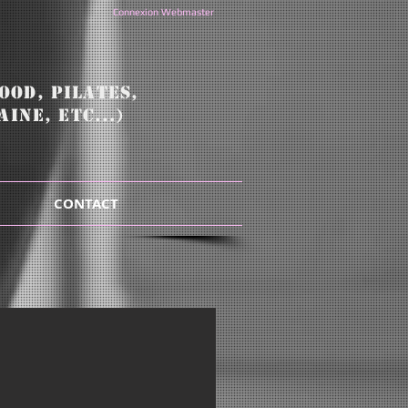
Connexion Webmaster
OOD, pilates,
INE, ETC...)
CONTACT